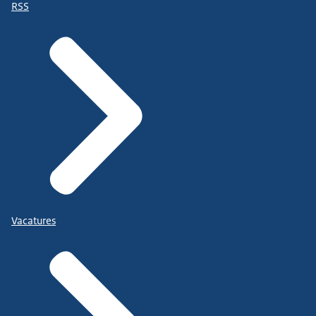
RSS
Vacatures