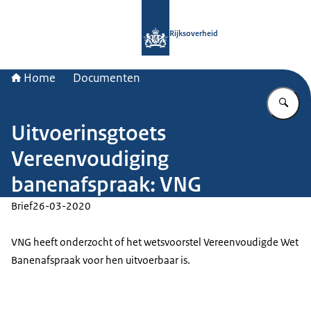
Naar de homepage van Rijksoverheid
Rijksoverheid
Home
Documenten
Vu
Uitvoerinsgtoets
Vereenvoudiging
banenafspraak: VNG
Brief
26-03-2020
VNG heeft onderzocht of het wetsvoorstel Vereenvoudigde Wet
Banenafspraak voor hen uitvoerbaar is.