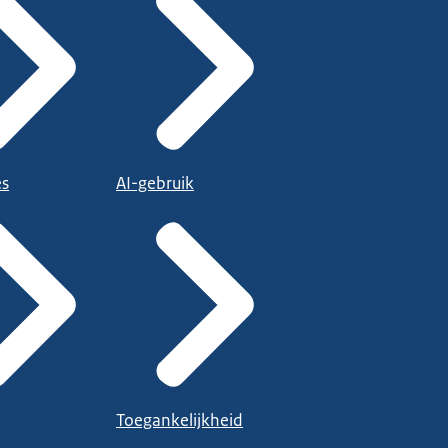
es
AI-gebruik
Toegankelijkheid