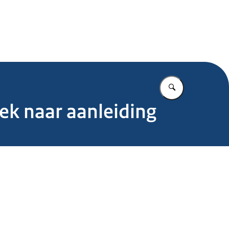
.nl
Vul in wat u z
ek naar aanleiding