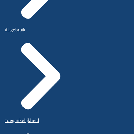
AI-gebruik
Toegankelijkheid