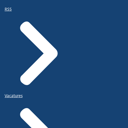
RSS
Vacatures