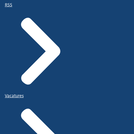
RSS
Vacatures