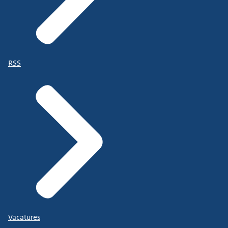
RSS
Vacatures