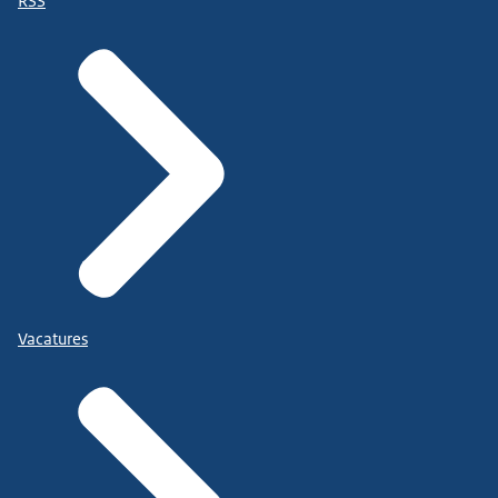
RSS
Vacatures