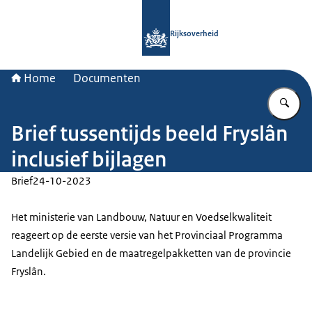
Naar de homepage van Rijksoverheid
Rijksoverheid
Home
Documenten
Vu
Brief tussentijds beeld Fryslân
inclusief bijlagen
Brief
24-10-2023
Het ministerie van Landbouw, Natuur en Voedselkwaliteit
reageert op de eerste versie van het Provinciaal Programma
Landelijk Gebied en de maatregelpakketten van de provincie
Fryslân.