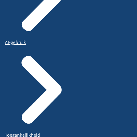
AI-gebruik
Toegankelijkheid