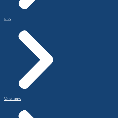
RSS
Vacatures