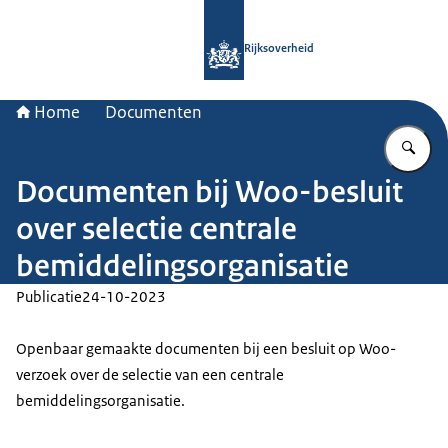
Naar de homepage van Rijksoverheid
Rijksoverheid
Home
Documenten
Vu
Documenten bij Woo-besluit
over selectie centrale
bemiddelingsorganisatie
Publicatie
24-10-2023
Openbaar gemaakte documenten bij een besluit op Woo-
verzoek over de selectie van een centrale
bemiddelingsorganisatie.