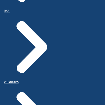
RSS
Vacatures