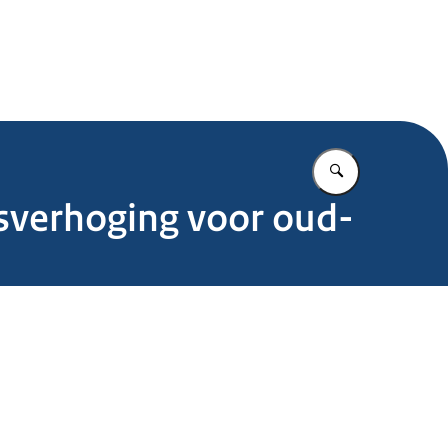
.nl
Vul in wat u z
itsverhoging voor oud-