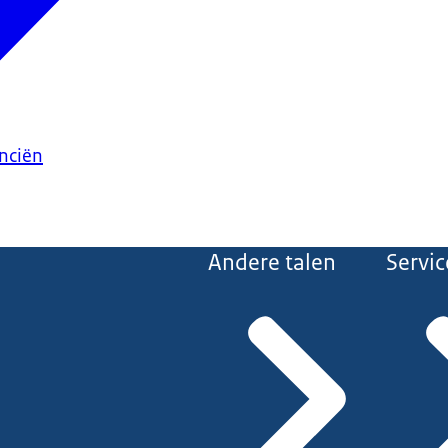
anciën
Andere talen
Servic