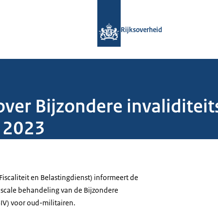
Naar de homepage van Rijksoverheid
Rijksoverheid
over Bijzondere invalidite
r 2023
(Fiscaliteit en Belastingdienst) informeert de
scale behandeling van de Bijzondere
BIV) voor oud-militairen.