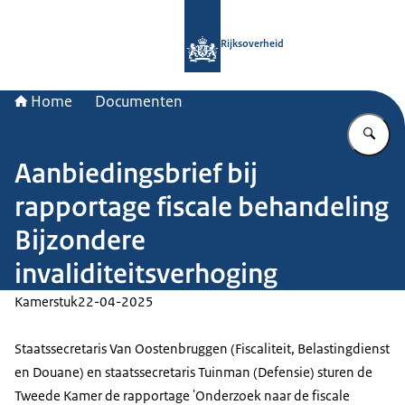
Naar de homepage van Rijksoverheid
Rijksoverheid
Home
Documenten
Vu
Aanbiedingsbrief bij
rapportage fiscale behandeling
Bijzondere
invaliditeitsverhoging
Kamerstuk
22-04-2025
Staatssecretaris Van Oostenbruggen (Fiscaliteit, Belastingdienst
en Douane) en staatssecretaris Tuinman (Defensie) sturen de
Tweede Kamer de rapportage 'Onderzoek naar de fiscale