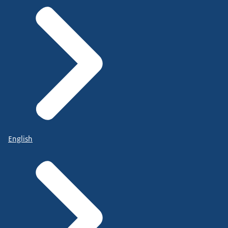
English