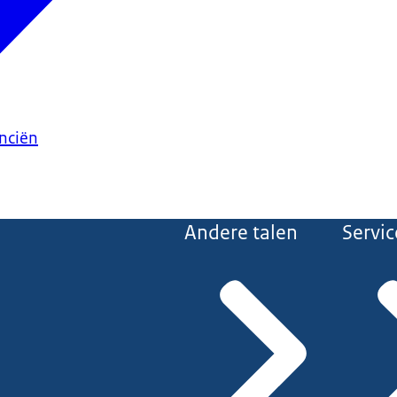
anciën
Andere talen
Servic