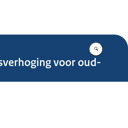
.nl
Vul in wat u z
itsverhoging voor oud-