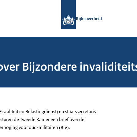
Naar de homepage van Rijksoverheid
Rijksoverheid
over Bijzondere invalidite
4
Fiscaliteit en Belastingdienst) en staatssecretaris
 sturen de Tweede Kamer een brief over de
verhoging voor oud-militairen (BIV).