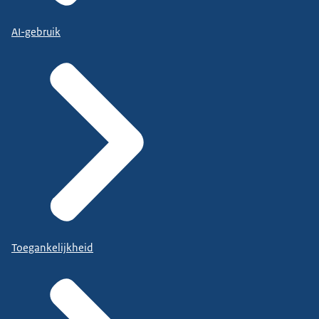
AI-gebruik
Toegankelijkheid