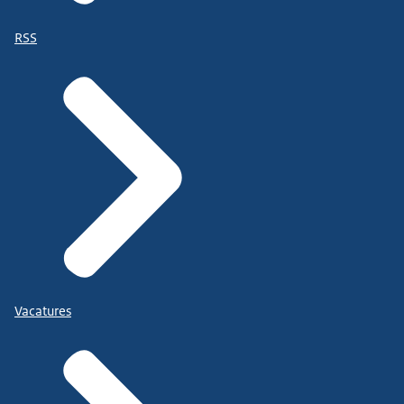
RSS
Vacatures