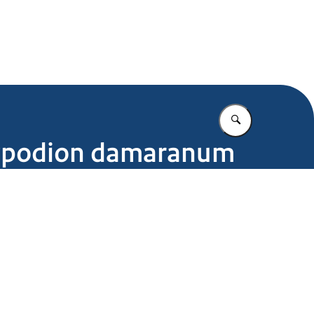
.nl
Vul in wat u z
dypodion damaranum