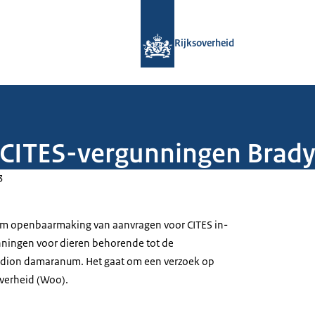
Naar de homepage van Rijksoverheid
Rijksoverheid
k CITES-vergunningen Bra
3
 om openbaarmaking van aanvragen voor CITES in-
nningen voor dieren behorende tot de
dion damaranum. Het gaat om een verzoek op
verheid (Woo).