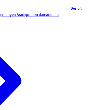
Besluit
rgunningen Bradypodion damaranum