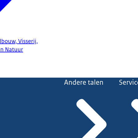
bouw, Visserij,
en Natuur
Andere talen
Servic