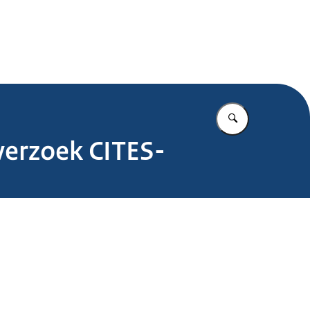
.nl
Vul in wat u z
verzoek CITES-