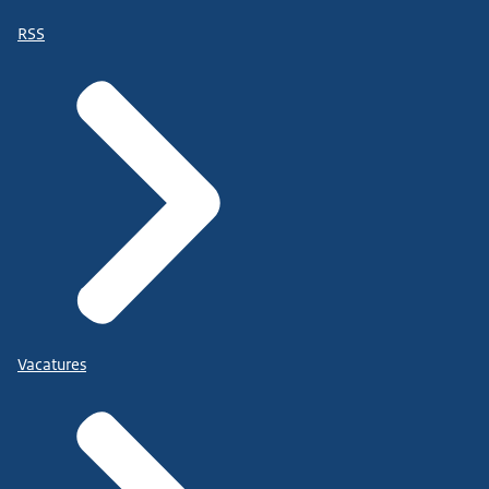
RSS
Vacatures