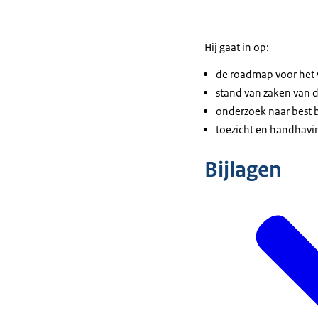
Hij gaat in op:
de roadmap voor het 
stand van zaken van d
onderzoek naar best 
toezicht en handhavi
Bijlagen