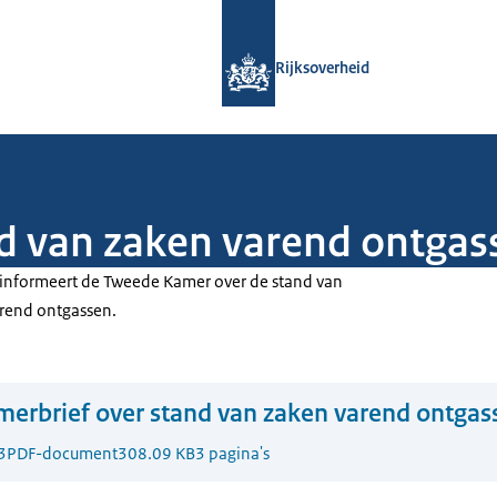
Naar de homepage van Rijksoverheid
Rijksoverheid
d van zaken varend ontgas
 informeert de Tweede Kamer over de stand van
arend ontgassen.
erbrief over stand van zaken varend ontgas
3
PDF-document
308.09 KB
3 pagina's