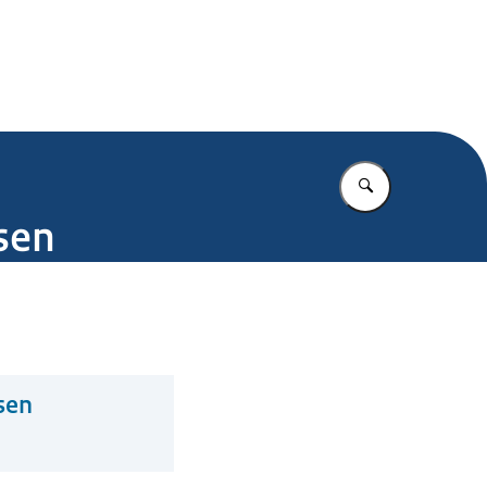
.nl
Vul in wat u z
sen
sen