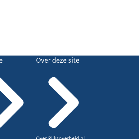
e
Over deze site
Over Rijksoverheid.nl