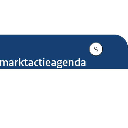
.nl
Vul in wat u z
-marktactieagenda