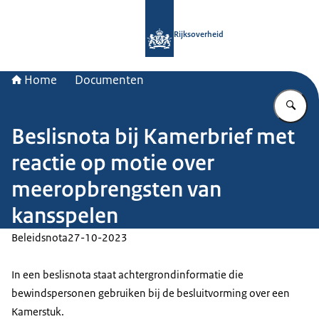
Naar de homepage van Rijksoverheid
Rijksoverheid
Home
Documenten
Vu
Beslisnota bij Kamerbrief met
reactie op motie over
meeropbrengsten van
kansspelen
Beleidsnota
27-10-2023
In een beslisnota staat achtergrondinformatie die
bewindspersonen gebruiken bij de besluitvorming over een
Kamerstuk.