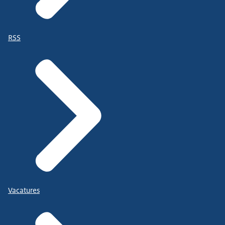
RSS
Vacatures