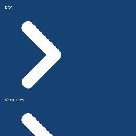
RSS
Vacatures