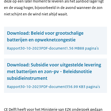
deze op een later moment te leveren als het aanbod lager ligt
en de vraag hoger, bijvoorbeeld in de avond wanneer de zon
niet schijnt en de wind niet altijd waait.
Download:
Beleid voor grootschalige
batterijen en opweknetcongestie
Rapport
30-10-2023
PDF-document
1.56 MB
88 pagina's
Download:
Subsidie voor uitgestelde levering
met batterijen en zon-pv - Beleidsnotitie
subsidieinstrument
Rapport
30-10-2023
PDF-document
356.99 KB
3 pagina's
CE Delft heeft voor het Ministerie van EZK onderzoek gedaan