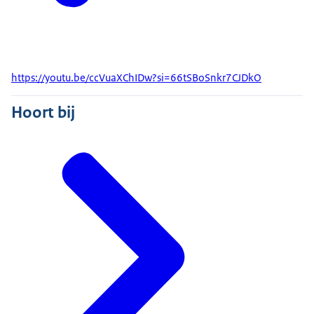
https://youtu.be/ccVuaXChIDw?si=66tSBoSnkr7CJDkO
Hoort bij