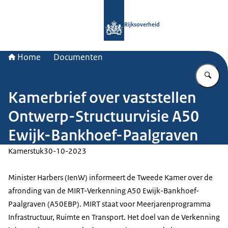
Naar de homepage van Rijksoverheid
Rijksoverheid
Home
Documenten
Vu
Kamerbrief over vaststellen
Ontwerp-Structuurvisie A50
Ewijk-Bankhoef-Paalgraven
Kamerstuk
30-10-2023
Minister Harbers (IenW) informeert de Tweede Kamer over de
afronding van de MIRT-Verkenning A50 Ewijk-Bankhoef-
Paalgraven (A50EBP). MIRT staat voor Meerjarenprogramma
Infrastructuur, Ruimte en Transport. Het doel van de Verkenning