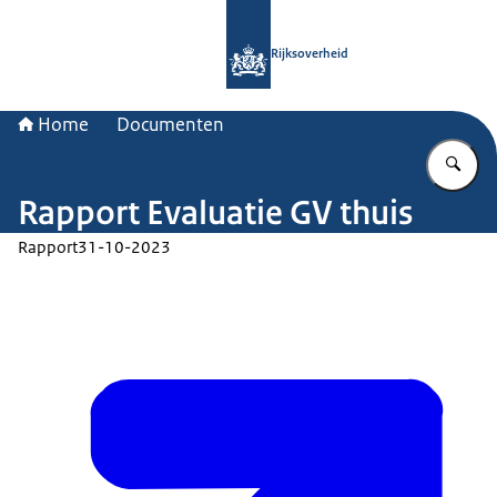
Naar de homepage van Rijksoverheid
Rijksoverheid
Home
Documenten
Vu
Rapport Evaluatie GV thuis
Rapport
31-10-2023