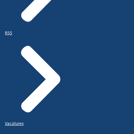
RSS
Vacatures