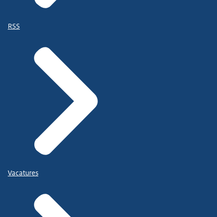
RSS
Vacatures