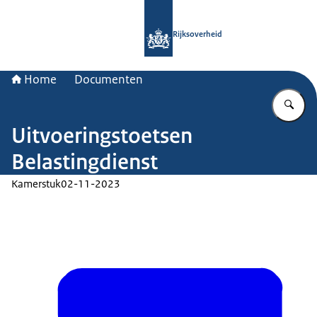
Naar de homepage van Rijksoverheid
Rijksoverheid
Home
Documenten
Vu
Uitvoeringstoetsen
Belastingdienst
Kamerstuk
02-11-2023