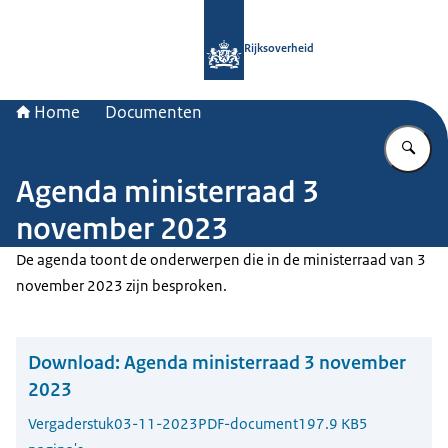
Naar de homepage van Rijksoverheid
Rijksoverheid
Home
Documenten
Vu
Agenda ministerraad 3
november 2023
De agenda toont de onderwerpen die in de ministerraad van 3
november 2023 zijn besproken.
Download:
Agenda ministerraad 3 november
2023
Vergaderstuk
03-11-2023
PDF-document
197.9 KB
5