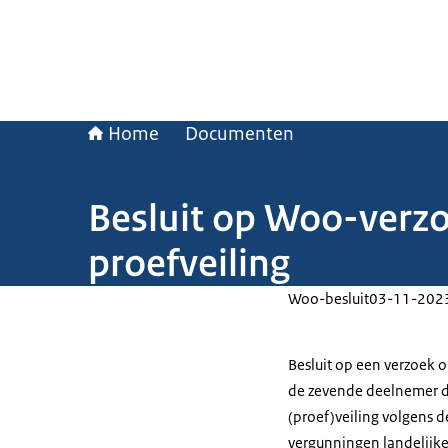
Home
Documenten
Besluit op Woo-verz
proefveiling
Woo-besluit
03-11-202
Besluit op een verzoek
de zevende deelnemer di
(proef)veiling volgens 
vergunningen landelijk