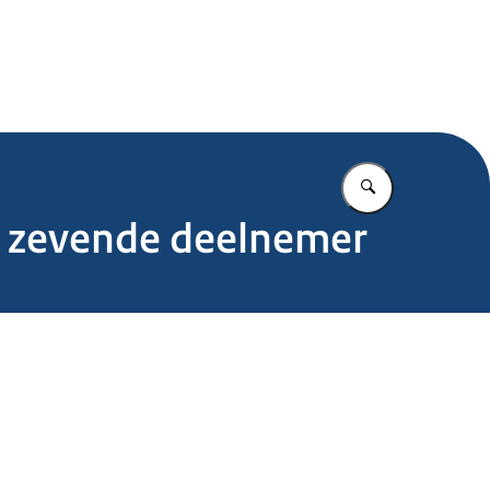
.nl
Vul in wat u z
r zevende deelnemer