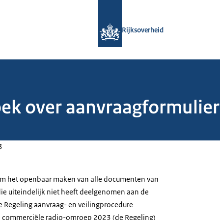
Naar de homepage van Rijksoverheid
Rijksoverheid
oek over aanvraagformulie
3
 om het openbaar maken van alle documenten van
e uiteindelijk niet heeft deelgenomen aan de
de Regeling aanvraag- en veilingprocedure
e commerciële radio-omroep 2023 (de Regeling)