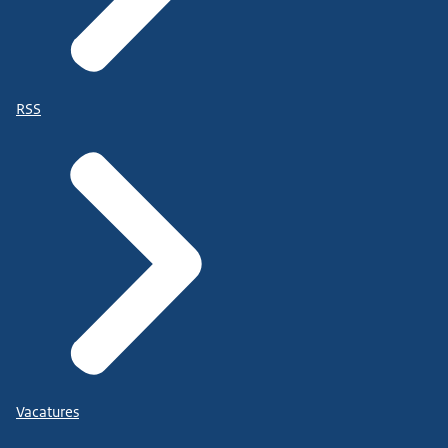
RSS
Vacatures