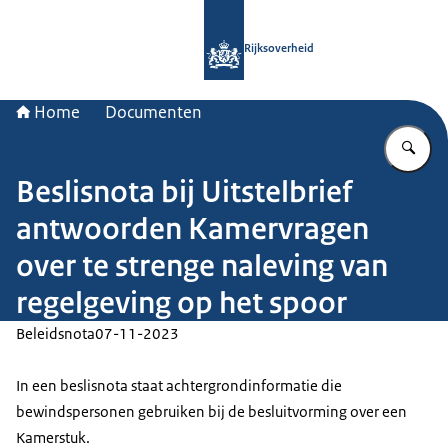
Naar de homepage van Rijksoverheid
Rijksoverheid
Home
Documenten
Vu
Beslisnota bij Uitstelbrief
antwoorden Kamervragen
over te strenge naleving van
regelgeving op het spoor
Beleidsnota
07-11-2023
In een beslisnota staat achtergrondinformatie die
bewindspersonen gebruiken bij de besluitvorming over een
Kamerstuk.