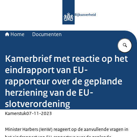
Naar de homepage van Rijksoverheid
Rijksoverheid
Home
Documenten
Vu
Kamerbrief met reactie op het
eindrapport van EU-
rapporteur over de geplande
herziening van de EU-
slotverordening
Kamerstuk
07-11-2023
Minister Harbers (IenW) reageert op de aanvullende vragen in