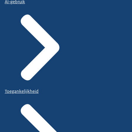
AI-gebruik
Toegankelijkheid