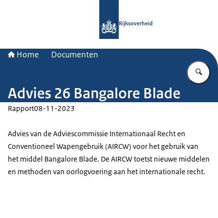
Naar de homepage van Rijksoverheid
Rijksoverheid
Home
Documenten
Vu
Advies 26 Bangalore Blade
Rapport
08-11-2023
Advies van de Adviescommissie Internationaal Recht en
Conventioneel Wapengebruik (AIRCW) voor het gebruik van
het middel Bangalore Blade. De AIRCW toetst nieuwe middelen
en methoden van oorlogvoering aan het internationale recht.