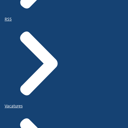
RSS
Vacatures