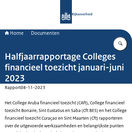
Naar de homepage van Rijksoverheid
Rijksoverheid
Home
Documenten
Vu
Halfjaarrapportage Colleges
financieel toezicht januari-juni
2023
Rapport
08-11-2023
Het College Aruba financieel toezicht (CAft), College financieel
toezicht Bonaire, Sint Eustatius en Saba (Cft BES) en het College
financieel toezicht Curaçao en Sint Maarten (Cft) rapporteren
over de uitgevoerde werkzaamheden en belangrijkste punten