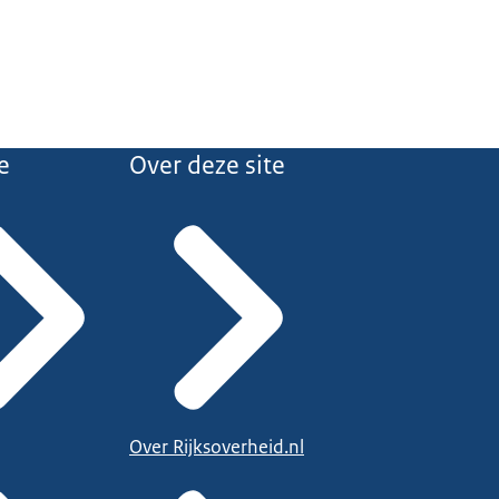
e
Over deze site
Over Rijksoverheid.nl