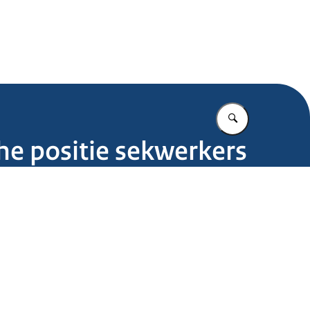
.nl
Vul in wat u z
che positie sekwerkers