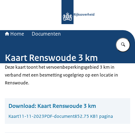
Naar de homepage van Rijksoverheid
Rijksoverheid
Home
Documenten
Vu
Kaart Renswoude 3 km
Deze kaart toont het vervoersbeperkingsgebied 3 km in
verband met een besmetting vogelgriep op een locatie in
Renswoude.
Download:
Kaart Renswoude 3 km
Kaart
11-11-2023
PDF-document
852.75 KB
1 pagina