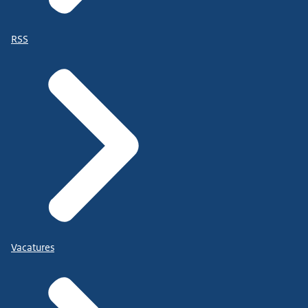
RSS
Vacatures