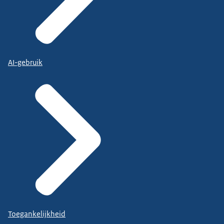
AI-gebruik
Toegankelijkheid