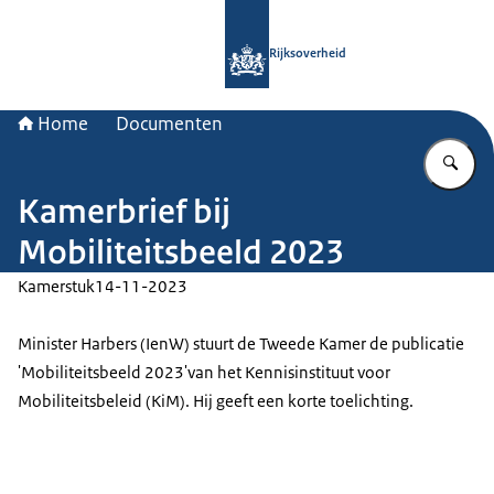
Naar de homepage van Rijksoverheid
Rijksoverheid
Home
Documenten
Vu
Kamerbrief bij
Mobiliteitsbeeld 2023
Kamerstuk
14-11-2023
Minister Harbers (IenW) stuurt de Tweede Kamer de publicatie
'Mobiliteitsbeeld 2023'van het Kennisinstituut voor
Mobiliteitsbeleid (KiM). Hij geeft een korte toelichting.