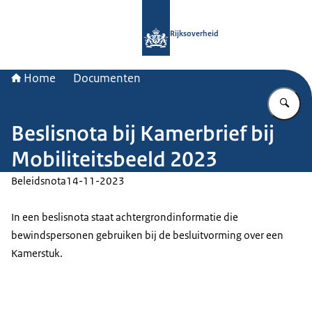
Naar de homepage van Rijksoverheid
Rijksoverheid
Home
Documenten
Vu
Beslisnota bij Kamerbrief bij
Mobiliteitsbeeld 2023
Beleidsnota
14-11-2023
In een beslisnota staat achtergrondinformatie die
bewindspersonen gebruiken bij de besluitvorming over een
Kamerstuk.