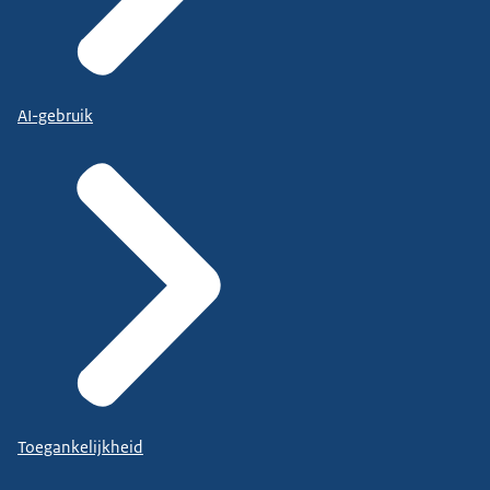
AI-gebruik
Toegankelijkheid