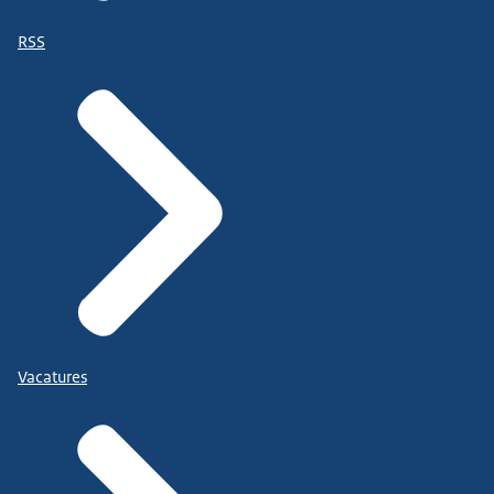
RSS
Vacatures