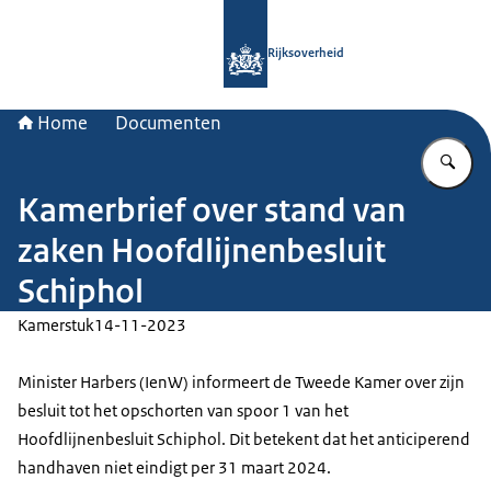
Naar de homepage van Rijksoverheid
Rijksoverheid
Home
Documenten
Vu
Kamerbrief over stand van
zaken Hoofdlijnenbesluit
Schiphol
Kamerstuk
14-11-2023
Minister Harbers (IenW) informeert de Tweede Kamer over zijn
besluit tot het opschorten van spoor 1 van het
Hoofdlijnenbesluit Schiphol. Dit betekent dat het anticiperend
handhaven niet eindigt per 31 maart 2024.