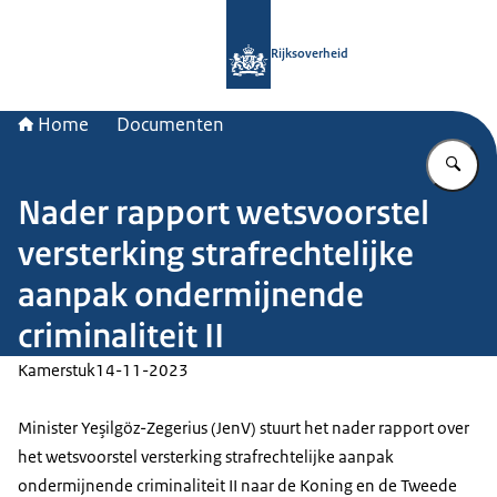
Naar de homepage van Rijksoverheid
Rijksoverheid
Home
Documenten
Vu
Nader rapport wetsvoorstel
versterking strafrechtelijke
aanpak ondermijnende
criminaliteit II
Kamerstuk
14-11-2023
Minister Yeşilgöz-Zegerius (JenV) stuurt het nader rapport over
het wetsvoorstel versterking strafrechtelijke aanpak
ondermijnende criminaliteit II naar de Koning en de Tweede