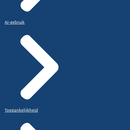
AI-gebruik
Toegankelijkheid