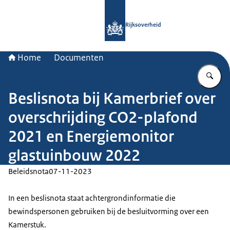
Naar de homepage van Rijksoverheid
Rijksoverheid
Home
Documenten
Vu
Beslisnota bij Kamerbrief over
overschrijding CO2-plafond
2021 en Energiemonitor
glastuinbouw 2022
Beleidsnota
07-11-2023
In een beslisnota staat achtergrondinformatie die
bewindspersonen gebruiken bij de besluitvorming over een
Kamerstuk.