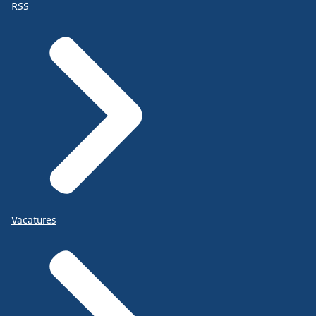
RSS
Vacatures