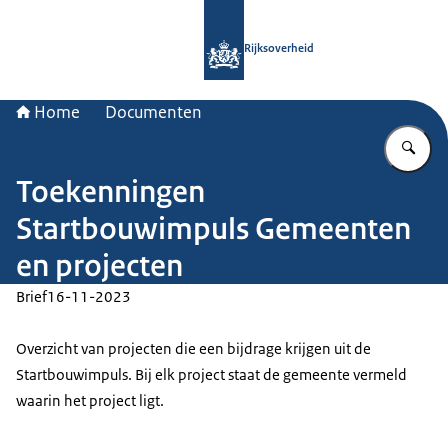
Naar de homepage van Rijksoverheid
Rijksoverheid
Home
Documenten
Vu
Toekenningen
Startbouwimpuls Gemeenten
en projecten
Brief
16-11-2023
Overzicht van projecten die een bijdrage krijgen uit de
Startbouwimpuls. Bij elk project staat de gemeente vermeld
waarin het project ligt.