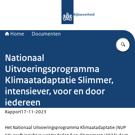
Naar de homepage van Rijksoverheid
Rijksoverheid
Home
Documenten
Vu
Nationaal
Uitvoeringsprogramma
Klimaatadaptatie Slimmer,
intensiever, voor en door
iedereen
Rapport
17-11-2023
Het Nationaal Uitvoeringsprogramma Klimaatadaptatie (NUP