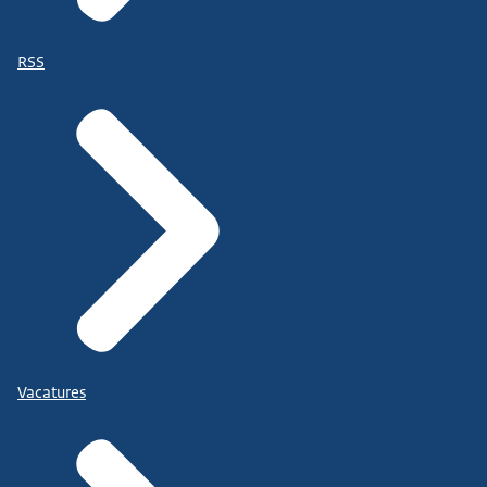
RSS
Vacatures