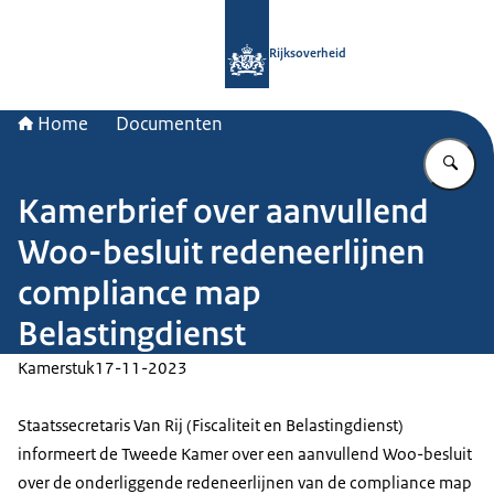
Naar de homepage van Rijksoverheid
Rijksoverheid
Home
Documenten
Vu
Kamerbrief over aanvullend
Woo-besluit redeneerlijnen
compliance map
Belastingdienst
Kamerstuk
17-11-2023
Staatssecretaris Van Rij (Fiscaliteit en Belastingdienst)
informeert de Tweede Kamer over een aanvullend Woo-besluit
over de onderliggende redeneerlijnen van de compliance map