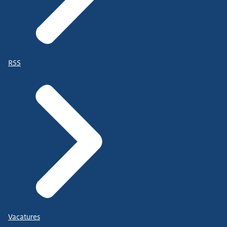
RSS
Vacatures