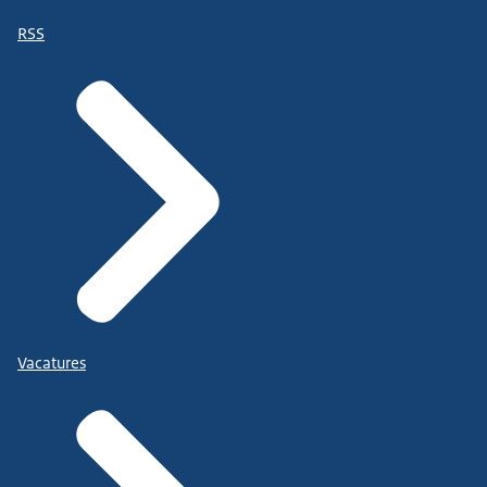
RSS
Vacatures