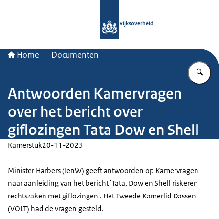
Naar de homepage van Rijksoverheid
Rijksoverheid
Home
Documenten
Vu
Antwoorden Kamervragen
over het bericht over
giflozingen Tata Dow en Shell
Kamerstuk
20-11-2023
Minister Harbers (IenW) geeft antwoorden op Kamervragen
naar aanleiding van het bericht 'Tata, Dow en Shell riskeren
rechtszaken met giflozingen'. Het Tweede Kamerlid Dassen
(VOLT) had de vragen gesteld.