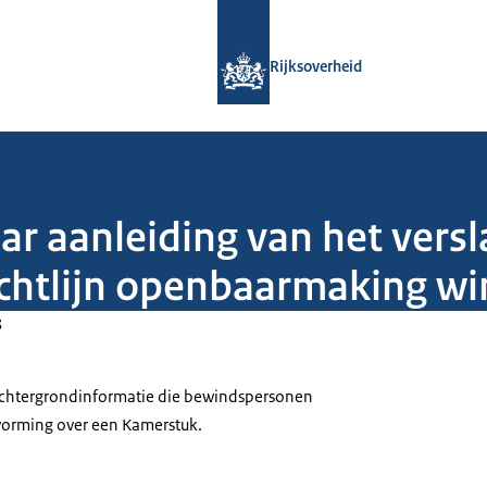
Naar de homepage van Rijksoverheid
Rijksoverheid
aar aanleiding van het vers
htlijn openbaarmaking wi
3
 achtergrondinformatie die bewindspersonen
tvorming over een Kamerstuk.