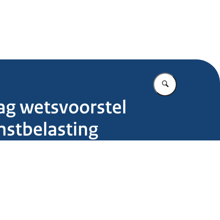
.nl
Vul in wat u z
lag wetsvoorstel
nstbelasting