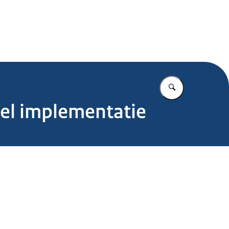
.nl
Vul in wat u z
tel implementatie