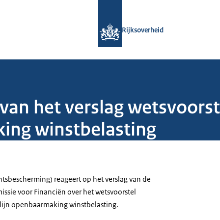
Naar de homepage van Rijksoverheid
Rijksoverheid
 van het verslag wetsvoors
king winstbelasting
tsbescherming) reageert op het verslag van de
ssie voor Financiën over het wetsvoorstel
lijn openbaarmaking winstbelasting.