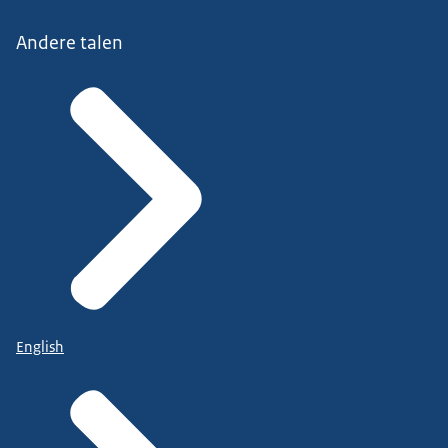
Andere talen
English