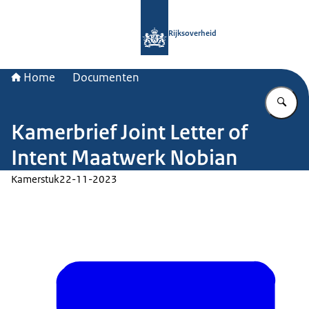
Naar de homepage van Rijksoverheid
Rijksoverheid
Home
Documenten
Vu
Kamerbrief Joint Letter of
Intent Maatwerk Nobian
Kamerstuk
22-11-2023