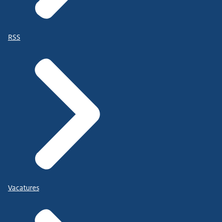
RSS
Vacatures