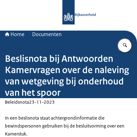
Naar de homepage van Rijksoverheid
Rijksoverheid
Home
Documenten
Vu
Beslisnota bij Antwoorden
Kamervragen over de naleving
van wetgeving bij onderhoud
van het spoor
Beleidsnota
23-11-2023
In een beslisnota staat achtergrondinformatie die
bewindspersonen gebruiken bij de besluitvorming over een
Kamerstuk.