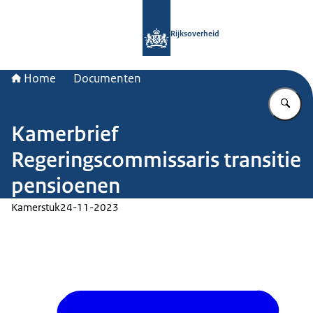
Naar de homepage van Rijksoverheid
Rijksoverheid
Home
Documenten
Vu
Kamerbrief
Regeringscommissaris transitie
pensioenen
Kamerstuk
24-11-2023