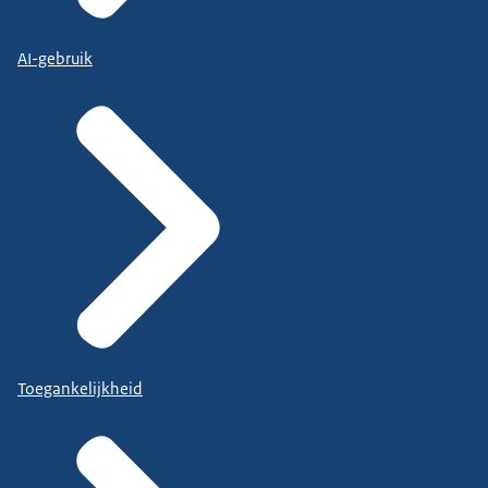
AI-gebruik
Toegankelijkheid