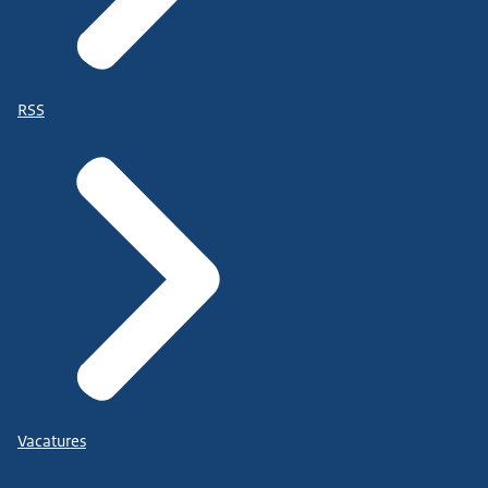
RSS
Vacatures