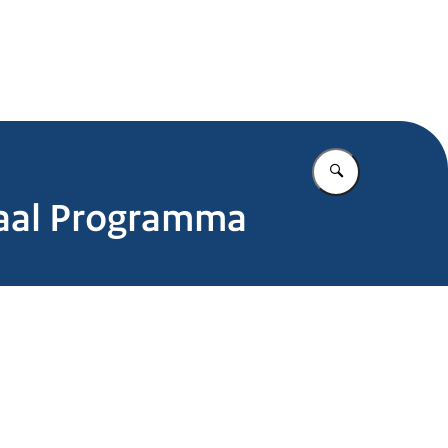
.nl
Vul in wat u z
naal Programma